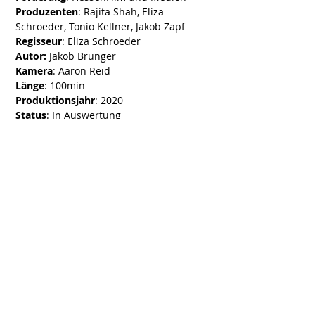
Produzenten
: Rajita Shah, Eliza
Schroeder, Tonio Kellner, Jakob Zapf
Regisseur
: Eliza Schroeder
Autor:
Jakob Brunger
Kamera
: Aaron Reid
Länge
: 100min
Produktionsjahr
: 2020
Status
: In Auswertung
FBW
: Prädikat besonders wertvoll
World Sales:
Film Seekers
Verleih
: Weltkino Filmverleih
Kinostart Deutschland
:
14.05.2020
verschoben auf
10.09.2020
Weltpremiere:
Glasgow Film Festival
29.02.2020
sonstige Festivals:
Sonoma IFF, Filmfest
DC Washington, San Diego IFF, Devour
Food Film Festival, Sguardi Altrove,
Ashland Independent IFF, Turkish Cinema