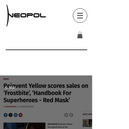
News and updates on Neopol Film
recent projects
6. Mai